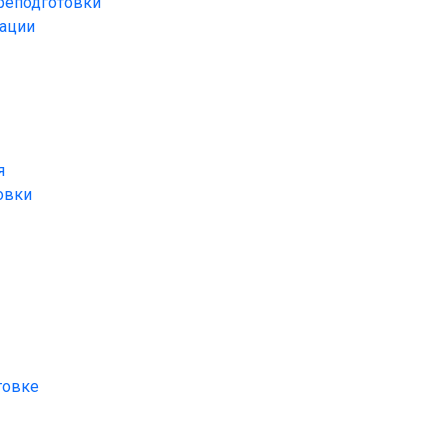
реподготовки
ации
я
овки
товке